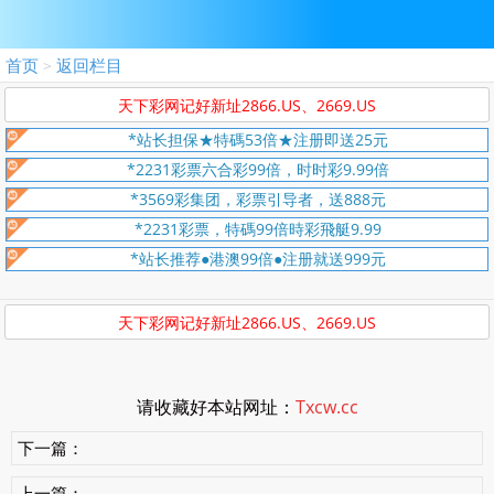
首页
返回栏目
>
天下彩网记好新址2866.US、2669.US
*站长担保★特碼53倍★注册即送25元
*2231彩票六合彩99倍，时时彩9.99倍
*3569彩集团，彩票引导者，送888元
*2231彩票，特碼99倍時彩飛艇9.99
*站长推荐●港澳99倍●注册就送999元
天下彩网记好新址2866.US、2669.US
请收藏好本站网址：
Txcw.cc
下一篇：
上一篇：